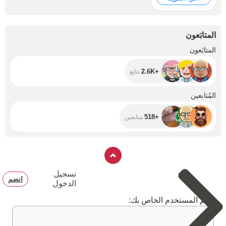
the trip.
المتابَعون
+2.6K
المتابَعون
+2.6K
تتابع
+518
المُتابعين
+518
متابعين
تسجيل
انضم
الدخول
اسم المستخدم الخاص بك: