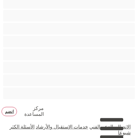
متوسطة الثديين
مدخنات
مفتولة العضلات
ممتلئات الجسم
ممثلة أفلام إباحية
ناضج
هنود
مركز
انضم
المساعدة
الاتصال بالدعم الفني
خدمات الإستقبال والأرشاد
الأسئلة الكثر
شيوعا