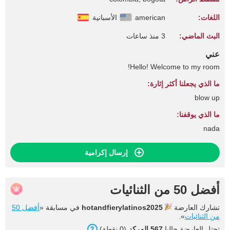
اللغات:
american
الأسبانية
البث الماضي:
3 منذ ساعات
عني
Hello! Welcome to my room!
ما الذي يجعلنا أكثر إثارة:
blow up
ما الذي يوقفنا:
nada
إرسال إكرامية
أفضل 50 من الثنائيات
تشارك العارضة
hotandfierylatinos2025
في مسابقة «
أفضل 50
من الثنائيات
».
تحتل العارضة حاليا
567 المركز
(0 نقطة).