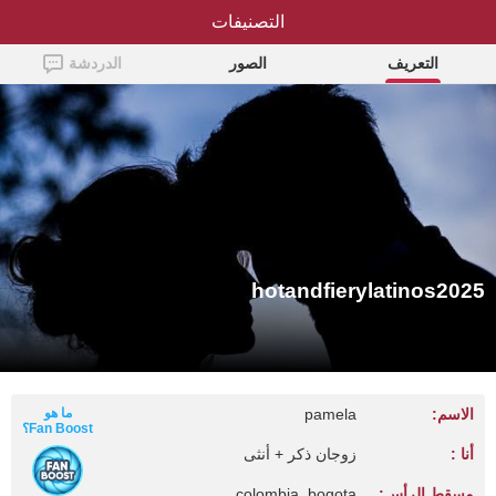
التصنيفات
hotandfierylatinos2025
التعريف
الصور
الدردشة
hotandfierylatinos2025
الاسم:
pamela
ما هو
Fan Boost؟
أنا :
زوجان ذكر + أنثى
مسقط الرأس:
colombia, bogota