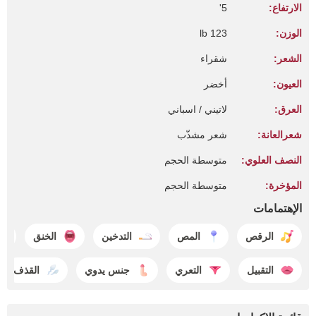
الارتفاع:
5'
الوزن:
123 lb
الشعر:
شقراء
العيون:
أخضر
العرق:
لاتيني / اسباني
شعرالعانة:
شعر مشذّب
النصف العلوي:
متوسطة الحجم
المؤخرة:
متوسطة الحجم
الإهتمامات
الرقص
المص
التدخين
الخنق
التقبيل
التعري
جنس يدوي
القذف