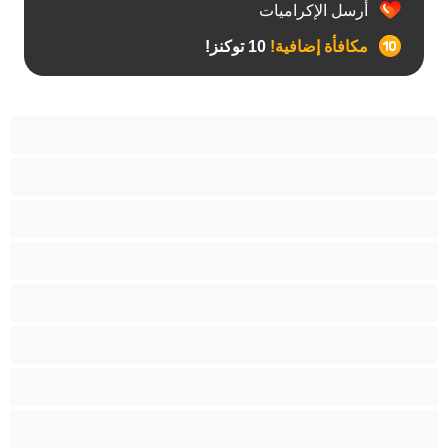
أرسل الإكراميات
مكافأة إضافية!
10 توكنز!
آسيوي
أفضل عارضات الدردشة الخاصة
اطلاق السوائل
الأدوات
الجدة
الجنس العبودي
الصبايا
اللاتينيات