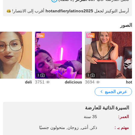
أرسل التوكينز لجعل
hotandfierylatinos2025
أقرب إلى
الانتصار!
الصور
مجاناً
مجاناً
1
1
3751
3694
deli
delicious
hot
عرض الجميع
السيرة الذاتية للعارضة
العمر:
35 سنة
مهتم بـ :
ذكر, أنثى, زوجان, متحولون جنسيًا